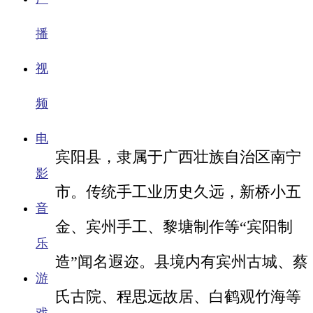
播
视
频
电
宾阳县，隶属于广西壮族自治区南宁
影
市。传统手工业历史久远，新桥小五
音
金、宾州手工、黎塘制作等“宾阳制
乐
造”闻名遐迩。县境内有宾州古城、蔡
游
氏古院、程思远故居、白鹤观竹海等