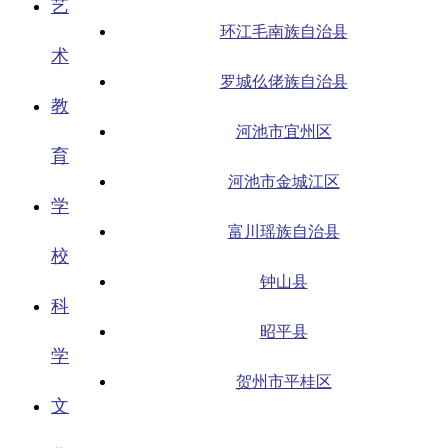
艺
环江毛南族自治县
术
罗城仫佬族自治县
教
河池市宜州区
育
河池市金城江区
学
富川瑶族自治县
校
钟山县
科
昭平县
学
贺州市平桂区
文