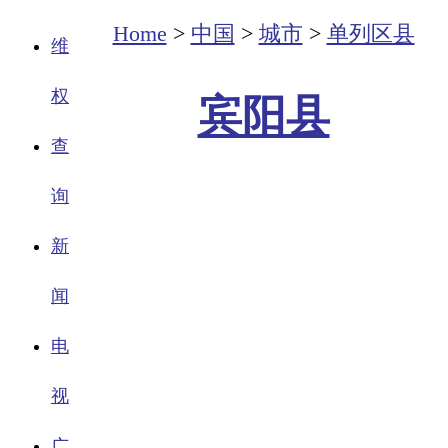
Home
>
中国
>
城市
>
单列区县
维
权
宾阳县
查
询
新
闻
电
视
广