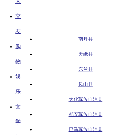
人
交
友
南丹县
购
天峨县
物
东兰县
娱
凤山县
乐
大化瑶族自治县
文
都安瑶族自治县
学
巴马瑶族自治县