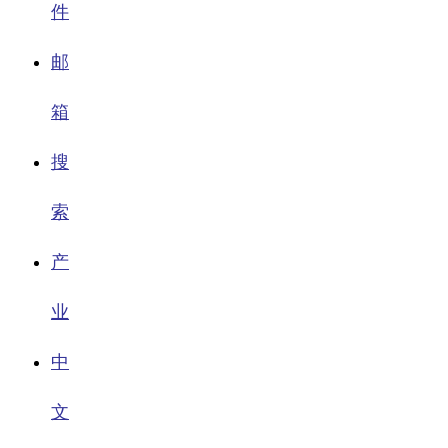
件
邮
箱
搜
索
产
业
中
文