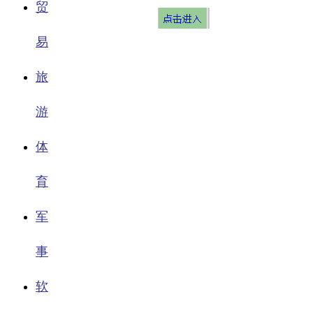
贸
易
旅
游
体
育
军
事
软