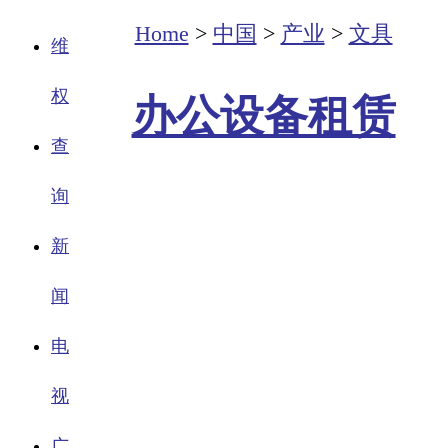
Home
>
中国
>
产业
>
文具
维
权
办公设备租赁
查
询
新
闻
电
视
广