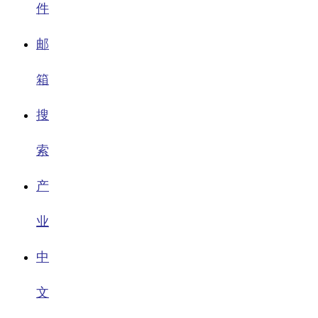
件
邮
箱
搜
索
产
业
中
文