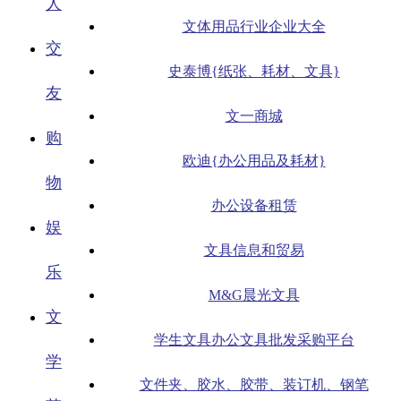
人
文体用品行业企业大全
交
史泰博{纸张、耗材、文具}
友
文一商城
购
欧迪{办公用品及耗材}
物
办公设备租赁
娱
文具信息和贸易
乐
M&G晨光文具
文
学生文具办公文具批发采购平台
学
文件夹、胶水、胶带、装订机、钢笔