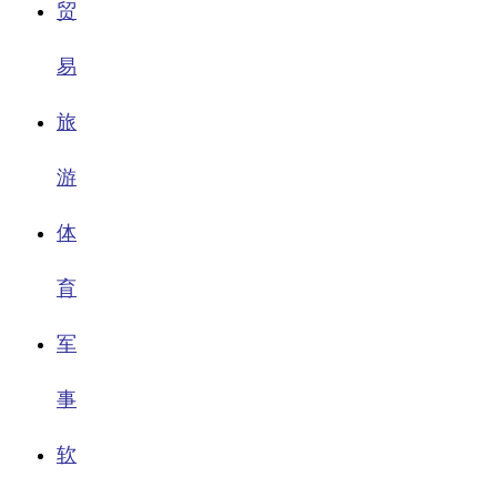
贸
易
旅
游
体
育
军
事
软