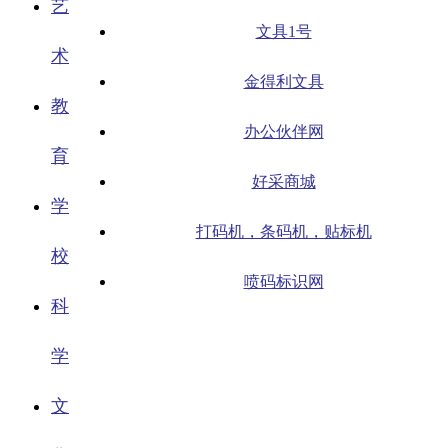
艺
文具1号
术
金得利文具
教
办公伙伴网
育
好采商城
学
打码机，条码机，贴标机
校
喷码标识网
科
学
文