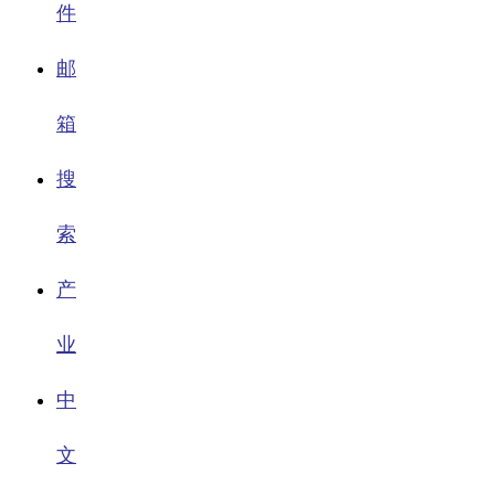
件
邮
箱
搜
索
产
业
中
文