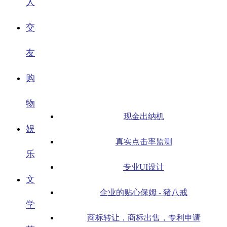
人
交
友
购
物
现金出纳机
娱
真实点击率监测
乐
专业UI设计
文
企业的贴心保姆 - 猪八戒
学
商标转让，商标出售，专利申请