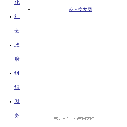
化
商人交友网
社
会
政
府
组
织
财
务