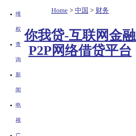
Home
>
中国
>
财务
维
权
你我贷-互联网金融
查
P2P网络借贷平台
询
新
闻
电
视
广