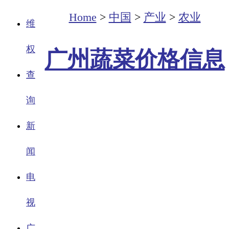
Home
>
中国
>
产业
>
农业
维
权
广州蔬菜价格信息
查
询
新
闻
电
视
广