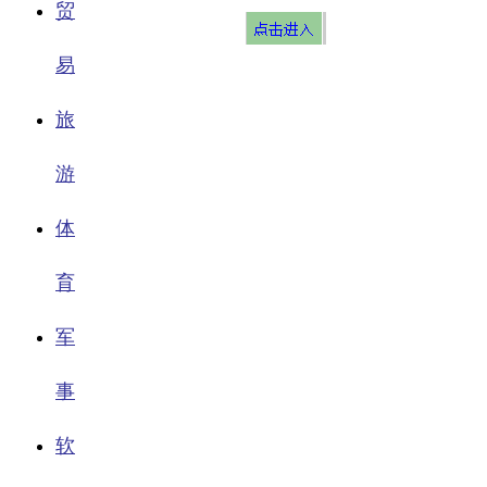
贸
易
旅
游
体
育
军
事
软