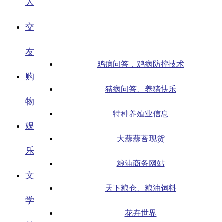
人
交
友
鸡病问答，鸡病防控技术
购
猪病问答、养猪快乐
物
特种养殖业信息
娱
大蒜蒜苔现货
乐
粮油商务网站
文
天下粮仓、粮油饲料
学
花卉世界