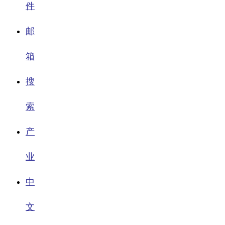
件
邮
箱
搜
索
产
业
中
文