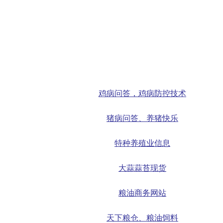
鸡病问答，鸡病防控技术
猪病问答、养猪快乐
特种养殖业信息
大蒜蒜苔现货
粮油商务网站
天下粮仓、粮油饲料