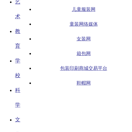
艺
儿童服装网
术
童装网络媒体
教
女装网
育
箱包网
学
包装印刷商城交易平台
校
鞋帽网
科
学
文