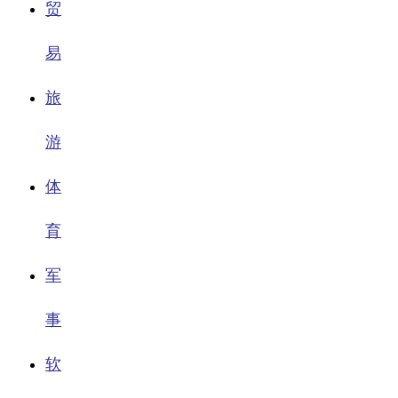
贸
易
旅
游
体
育
军
事
软