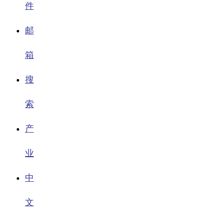
件
邮
箱
搜
索
产
业
中
文