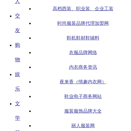
人
高档西装、职业装、企业工装
交
时尚服装品牌代理加盟网
友
鞋机鞋材鞋辅料
购
衣服品牌网络
物
内衣商务资讯
娱
夜来香（情趣内衣网）
乐
鞋业电子商务网站
文
服装服饰品牌大全
学
丽人服装网