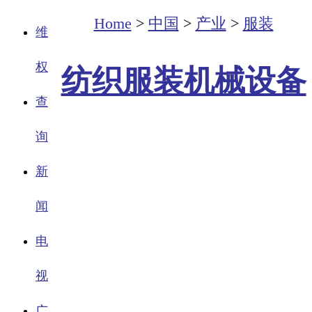
Home
>
中国
>
产业
>
服装
维
权
纺织服装机械设备
查
询
新
闻
电
视
广