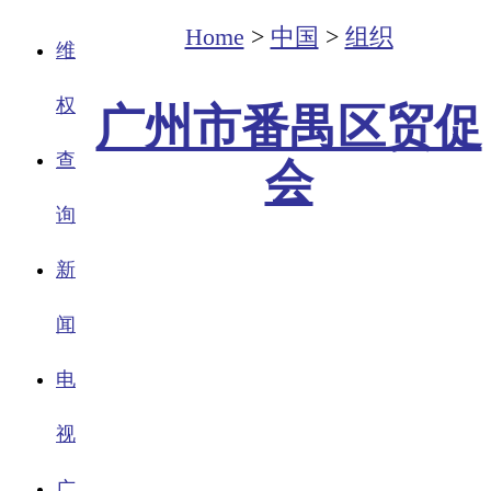
Home
>
中国
>
组织
维
权
广州市番禺区贸促
查
会
询
新
闻
电
视
广