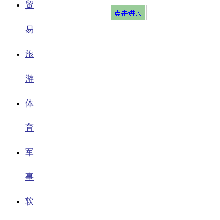
贸
易
旅
游
体
育
军
事
软