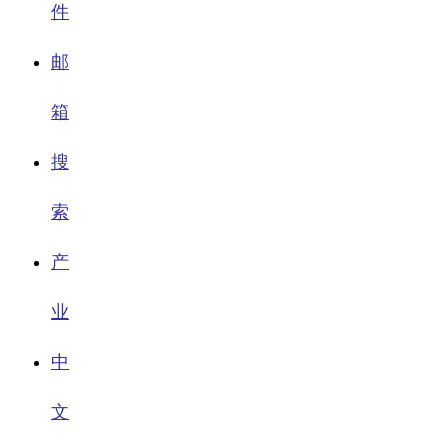
件
邮
箱
搜
索
产
业
中
文