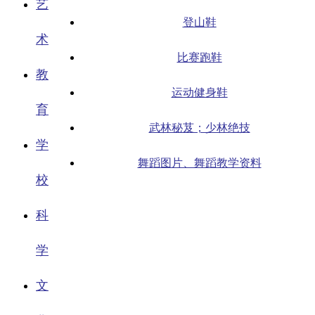
艺
登山鞋
术
比赛跑鞋
教
运动健身鞋
育
武林秘芨；少林绝技
学
舞蹈图片、舞蹈教学资料
校
科
学
文