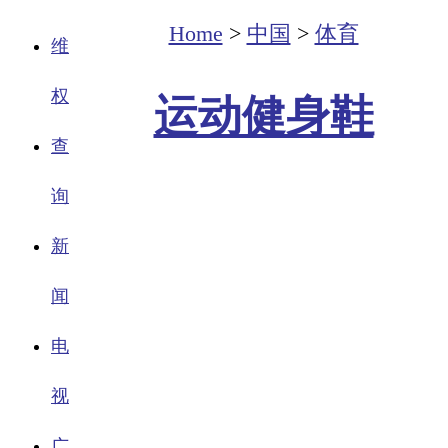
Home
>
中国
>
体育
维
权
运动健身鞋
查
询
新
闻
电
视
广