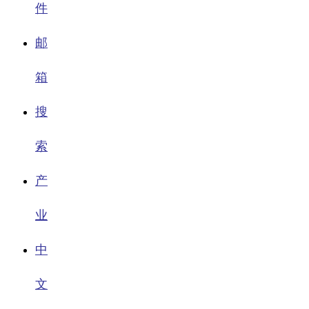
件
邮
箱
搜
索
产
业
中
文