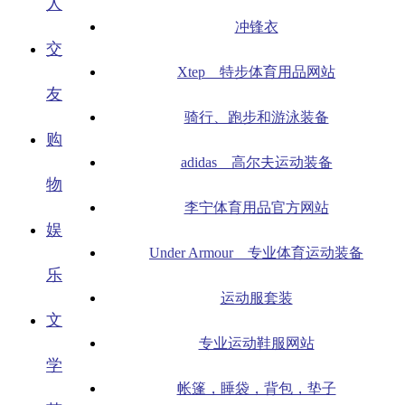
人
冲锋衣
交
Xtep 特步体育用品网站
友
骑行、跑步和游泳装备
购
adidas 高尔夫运动装备
物
李宁体育用品官方网站
娱
Under Armour 专业体育运动装备
乐
运动服套装
文
专业运动鞋服网站
学
帐篷，睡袋，背包，垫子