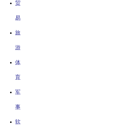
贸
易
旅
游
体
育
军
事
软