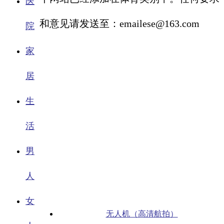
医
和意见请发送至：emailese@163.com
院
家
居
生
活
男
人
女
无人机（高清航拍）