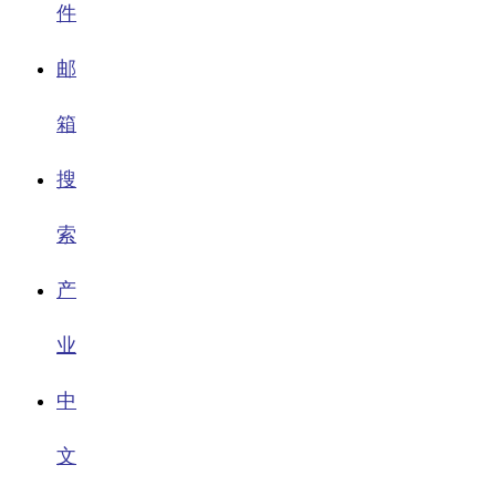
件
邮
箱
搜
索
产
业
中
文