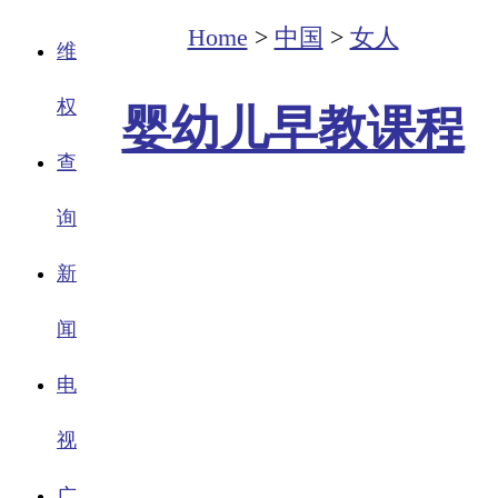
Home
>
中国
>
女人
维
权
婴幼儿早教课程
查
询
新
闻
电
视
广