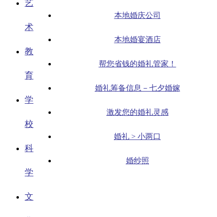
艺
本地婚庆公司
术
本地婚宴酒店
教
帮您省钱的婚礼管家！
育
婚礼筹备信息－七夕婚嫁
学
激发您的婚礼灵感
校
婚礼 > 小两口
科
婚纱照
学
文