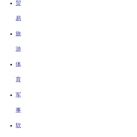
贸
易
旅
游
体
育
军
事
软